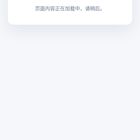
页面内容正在加载中，请稍后。